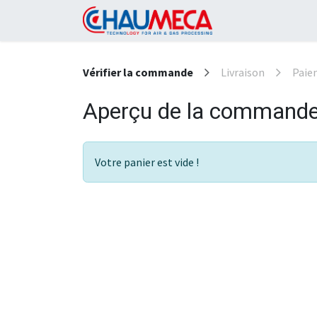
Se rendre au contenu
Page d'accueil
Vérifier la commande
Livraison
Paie
Aperçu de la command
Votre panier est vide !